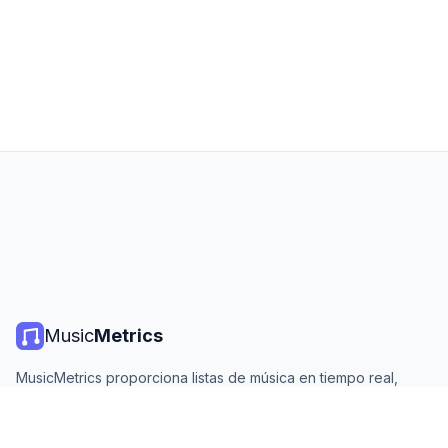
Music
Metrics
MusicMetrics proporciona listas de música en tiempo real,
estadísticas de streaming y análisis de todas las plataformas
principales. Gratis, abierto y actualizado diariamente.