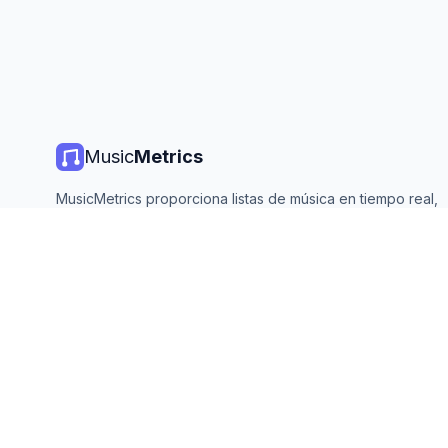
Music
Metrics
MusicMetrics proporciona listas de música en tiempo real,
estadísticas de streaming y análisis de todas las plataforma
principales. Gratis, abierto y actualizado diariamente.
©