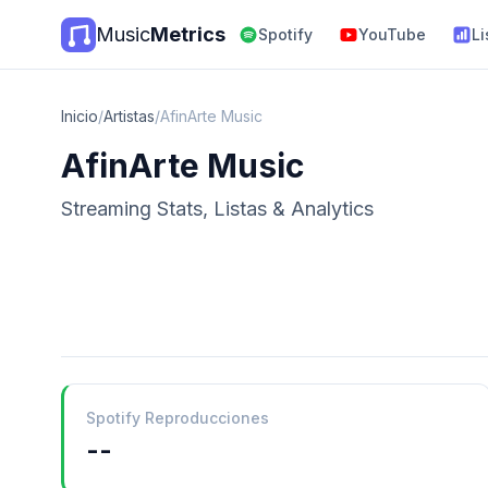
Music
Metrics
Spotify
YouTube
Li
Inicio
/
Artistas
/
AfinArte Music
AfinArte Music
Streaming Stats, Listas & Analytics
Spotify Reproducciones
--