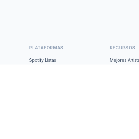
PLATAFORMAS
RECURSOS
Spotify Listas
Mejores Artist
s
YouTube Listas
Todos los Paí
Tendencias
Acerca de
Contacto
 2026 MusicMetrics. All data sourced from publicly available platform