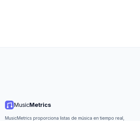
Music
Metrics
MusicMetrics proporciona listas de música en tiempo real,
estadísticas de streaming y análisis de todas las plataformas
principales. Gratis, abierto y actualizado diariamente.