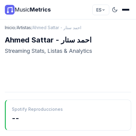
Music
Metrics
ES
Inicio
/
Artistas
/
Ahmed Sattar - احمد ستار
Ahmed Sattar - احمد ستار
Streaming Stats, Listas & Analytics
Spotify Reproducciones
--