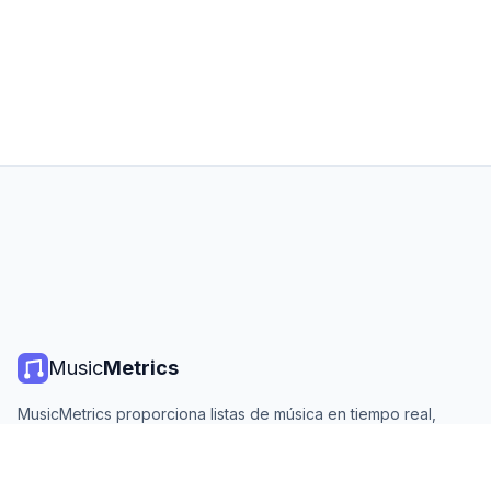
Music
Metrics
MusicMetrics proporciona listas de música en tiempo real,
estadísticas de streaming y análisis de todas las plataformas
principales. Gratis, abierto y actualizado diariamente.