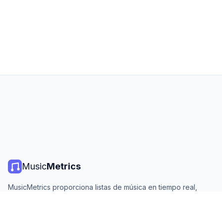
Music
Metrics
MusicMetrics proporciona listas de música en tiempo real,
estadísticas de streaming y análisis de todas las plataformas
principales. Gratis, abierto y actualizado diariamente.