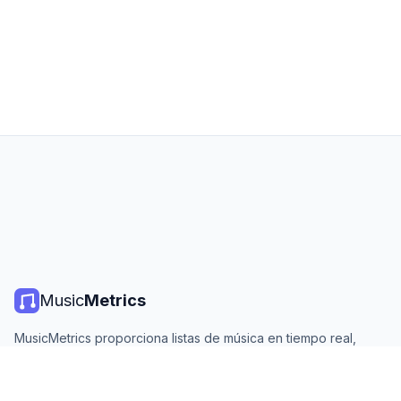
Music
Metrics
MusicMetrics proporciona listas de música en tiempo real,
estadísticas de streaming y análisis de todas las plataformas
principales. Gratis, abierto y actualizado diariamente.