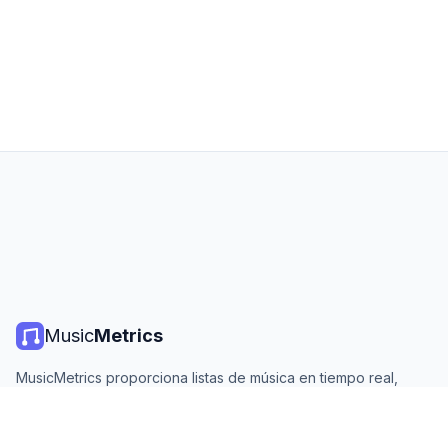
Music
Metrics
MusicMetrics proporciona listas de música en tiempo real,
estadísticas de streaming y análisis de todas las plataformas
principales. Gratis, abierto y actualizado diariamente.