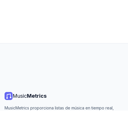
Music
Metrics
MusicMetrics proporciona listas de música en tiempo real,
estadísticas de streaming y análisis de todas las plataformas
principales. Gratis, abierto y actualizado diariamente.