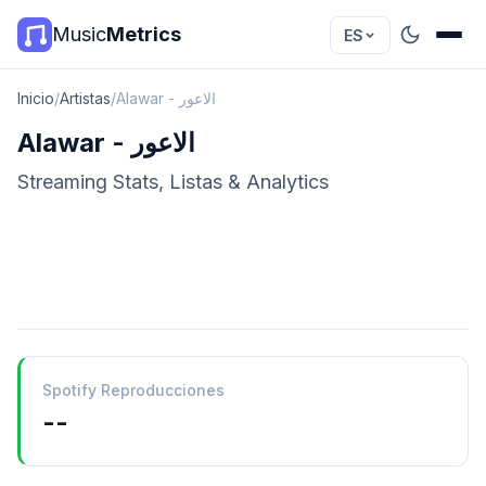
Music
Metrics
ES
Inicio
/
Artistas
/
Alawar - الاعور
Alawar - الاعور
Streaming Stats, Listas & Analytics
Spotify Reproducciones
--