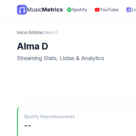
Music
Metrics
Spotify
YouTube
Li
Inicio
/
Artistas
/
Alma D
Alma D
Streaming Stats, Listas & Analytics
Spotify Reproducciones
--