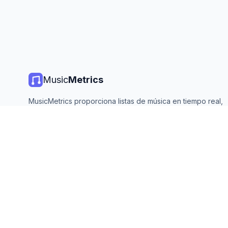
Music
Metrics
MusicMetrics proporciona listas de música en tiempo real,
estadísticas de streaming y análisis de todas las plataforma
principales. Gratis, abierto y actualizado diariamente.
©