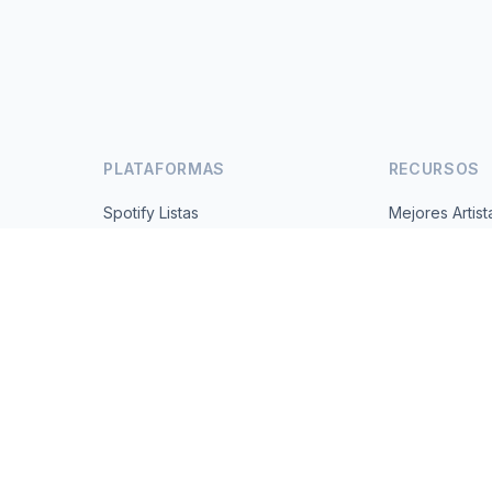
PLATAFORMAS
RECURSOS
Spotify Listas
Mejores Artist
s
YouTube Listas
Todos los Paí
Tendencias
Acerca de
Contacto
 2026 MusicMetrics. All data sourced from publicly available platform