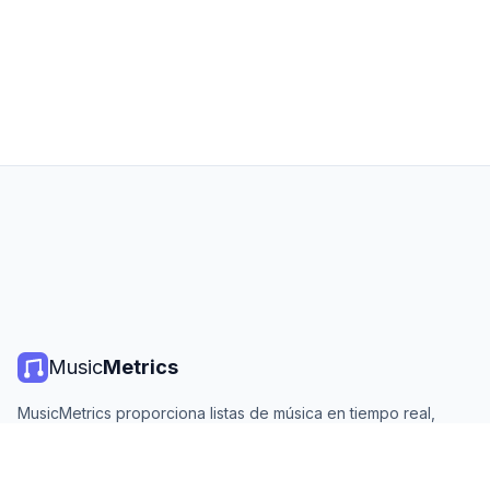
Music
Metrics
MusicMetrics proporciona listas de música en tiempo real,
estadísticas de streaming y análisis de todas las plataformas
principales. Gratis, abierto y actualizado diariamente.