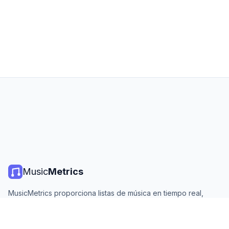
Music
Metrics
MusicMetrics proporciona listas de música en tiempo real,
estadísticas de streaming y análisis de todas las plataformas
principales. Gratis, abierto y actualizado diariamente.