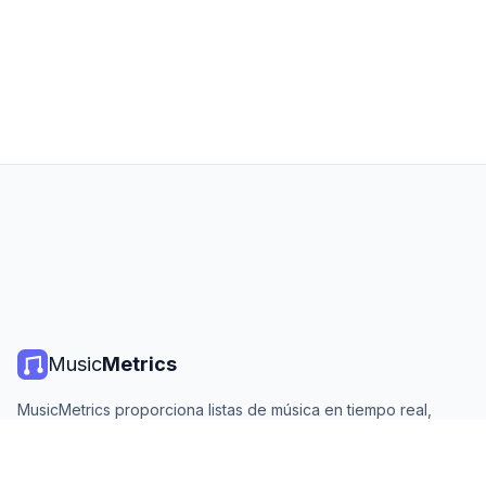
Music
Metrics
MusicMetrics proporciona listas de música en tiempo real,
estadísticas de streaming y análisis de todas las plataformas
principales. Gratis, abierto y actualizado diariamente.