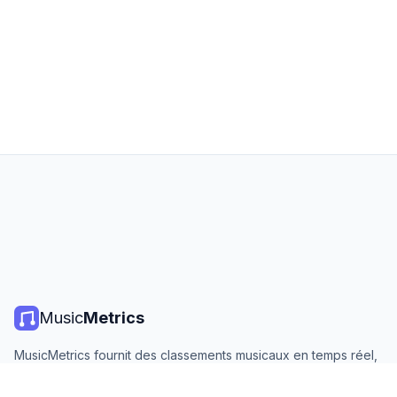
Music
Metrics
MusicMetrics fournit des classements musicaux en temps réel,
des statistiques de streaming et des analyses de toutes les
grandes plateformes. Gratuit, ouvert et mis à jour