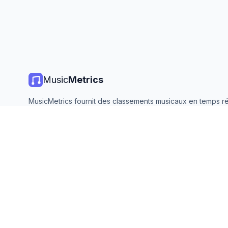
Music
Metrics
MusicMetrics fournit des classements musicaux en temps ré
statistiques de streaming et des analyses de toutes les gr
plateformes. Gratuit, ouvert et mis à jour quotidiennement.
©