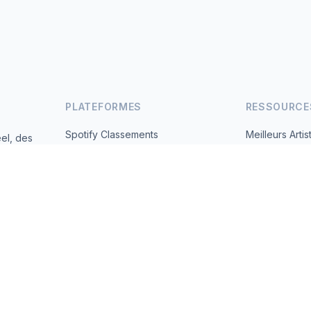
PLATEFORMES
RESSOURCE
Spotify Classements
Meilleurs Artis
el, des
andes
YouTube Classements
Tous les Pays
Tendances
À Propos
Contact
 2026 MusicMetrics. All data sourced from publicly available platform