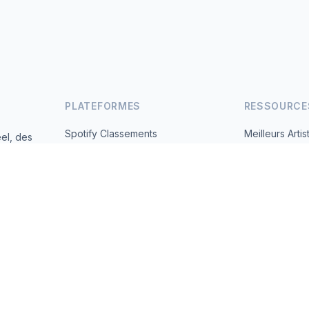
PLATEFORMES
RESSOURCE
Spotify Classements
Meilleurs Artis
el, des
andes
YouTube Classements
Tous les Pays
Tendances
À Propos
Contact
 2026 MusicMetrics. All data sourced from publicly available platform