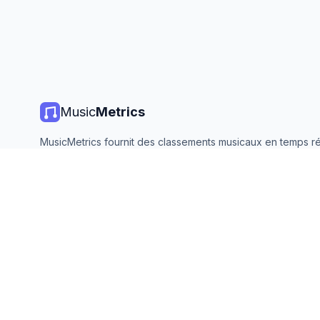
Music
Metrics
MusicMetrics fournit des classements musicaux en temps ré
statistiques de streaming et des analyses de toutes les gr
plateformes. Gratuit, ouvert et mis à jour quotidiennement.
©