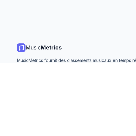
Music
Metrics
MusicMetrics fournit des classements musicaux en temps ré
statistiques de streaming et des analyses de toutes les gr
plateformes. Gratuit, ouvert et mis à jour quotidiennement.
©