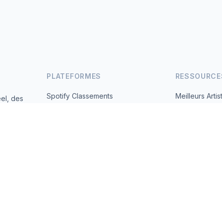
PLATEFORMES
RESSOURCE
Spotify Classements
Meilleurs Artis
el, des
andes
YouTube Classements
Tous les Pays
Tendances
À Propos
Contact
 2026 MusicMetrics. All data sourced from publicly available platform