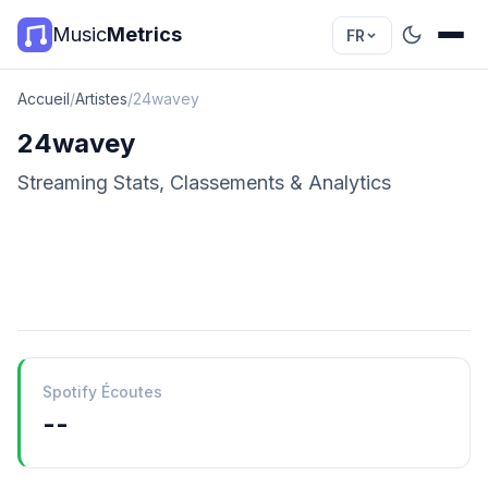
Music
Metrics
FR
Accueil
/
Artistes
/
24wavey
24wavey
Streaming Stats, Classements & Analytics
Spotify Écoutes
--