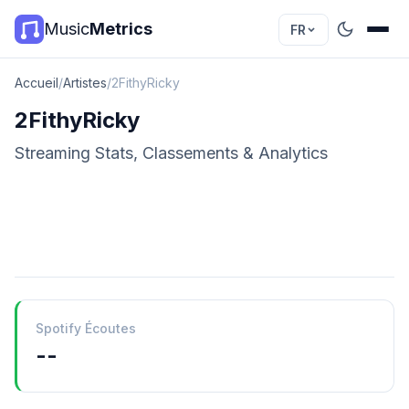
Music
Metrics
FR
Accueil
/
Artistes
/
2FithyRicky
2FithyRicky
Streaming Stats, Classements & Analytics
Spotify Écoutes
--