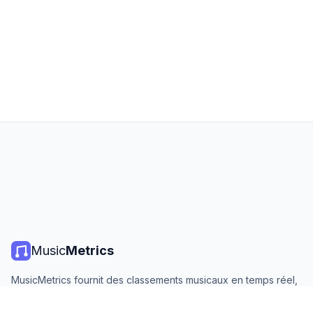
Music
Metrics
MusicMetrics fournit des classements musicaux en temps réel,
des statistiques de streaming et des analyses de toutes les
grandes plateformes. Gratuit, ouvert et mis à jour