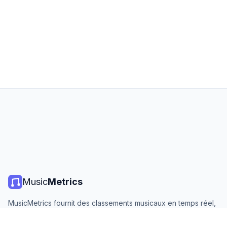
Music
Metrics
MusicMetrics fournit des classements musicaux en temps réel,
des statistiques de streaming et des analyses de toutes les
grandes plateformes. Gratuit, ouvert et mis à jour