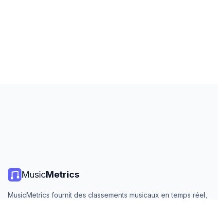
Music
Metrics
MusicMetrics fournit des classements musicaux en temps réel,
des statistiques de streaming et des analyses de toutes les
grandes plateformes. Gratuit, ouvert et mis à jour