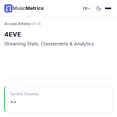
Music
Metrics
FR
Accueil
/
Artistes
/
4EVE
4EVE
Streaming Stats, Classements & Analytics
Spotify Écoutes
--