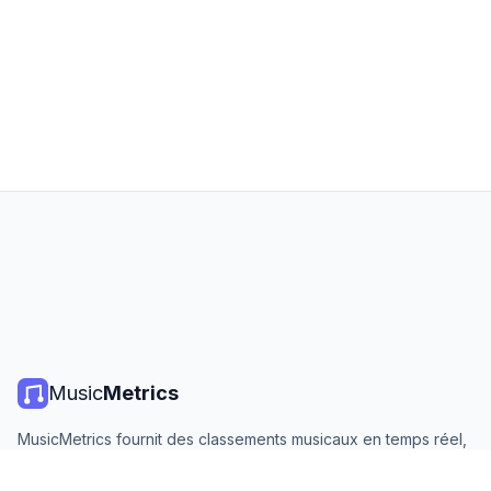
Music
Metrics
MusicMetrics fournit des classements musicaux en temps réel,
des statistiques de streaming et des analyses de toutes les
grandes plateformes. Gratuit, ouvert et mis à jour