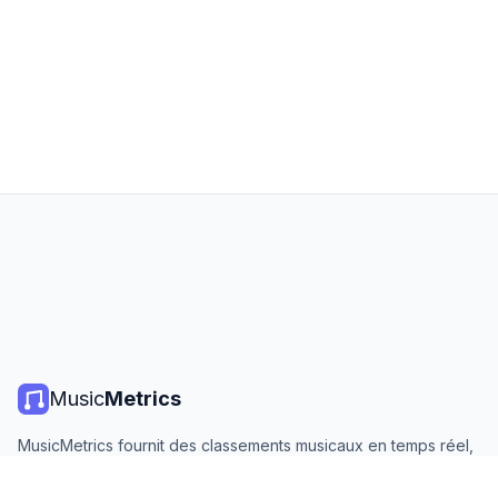
Music
Metrics
MusicMetrics fournit des classements musicaux en temps réel,
des statistiques de streaming et des analyses de toutes les
grandes plateformes. Gratuit, ouvert et mis à jour