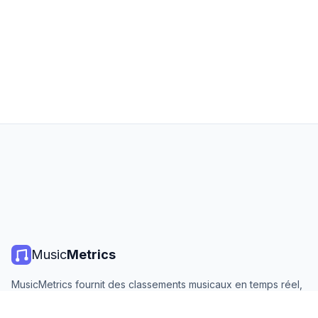
Music
Metrics
MusicMetrics fournit des classements musicaux en temps réel,
des statistiques de streaming et des analyses de toutes les
grandes plateformes. Gratuit, ouvert et mis à jour