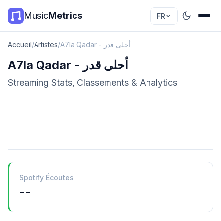
Music
Metrics
FR
Accueil
/
Artistes
/
A7la Qadar - أحلى قدر
A7la Qadar - أحلى قدر
Streaming Stats, Classements & Analytics
Spotify Écoutes
--