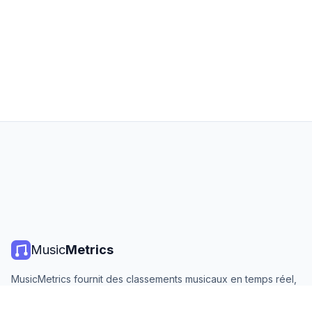
Music
Metrics
MusicMetrics fournit des classements musicaux en temps réel,
des statistiques de streaming et des analyses de toutes les
grandes plateformes. Gratuit, ouvert et mis à jour