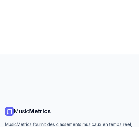
Music
Metrics
MusicMetrics fournit des classements musicaux en temps réel,
des statistiques de streaming et des analyses de toutes les
grandes plateformes. Gratuit, ouvert et mis à jour