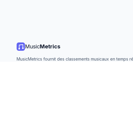
Music
Metrics
MusicMetrics fournit des classements musicaux en temps ré
statistiques de streaming et des analyses de toutes les gr
plateformes. Gratuit, ouvert et mis à jour quotidiennement.
©