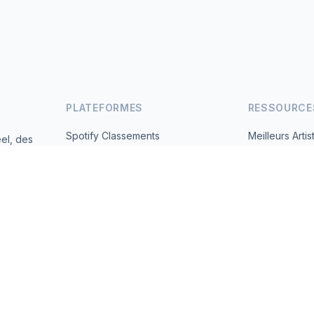
PLATEFORMES
RESSOURCE
Spotify Classements
Meilleurs Artis
el, des
andes
YouTube Classements
Tous les Pays
Tendances
À Propos
Contact
 2026 MusicMetrics. All data sourced from publicly available platform