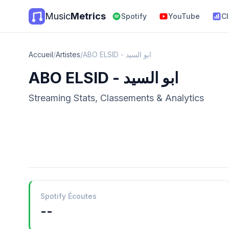
Music
Metrics
Spotify
YouTube
C
Accueil
/
Artistes
/
ABO ELSID - ابو السيد
ABO ELSID - ابو السيد
Streaming Stats, Classements & Analytics
Spotify Écoutes
--