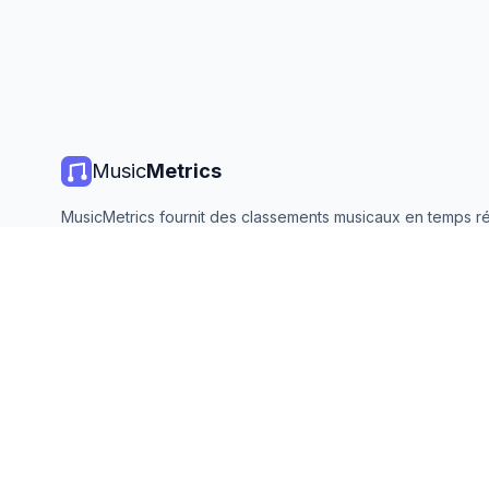
Music
Metrics
MusicMetrics fournit des classements musicaux en temps ré
statistiques de streaming et des analyses de toutes les gr
plateformes. Gratuit, ouvert et mis à jour quotidiennement.
©