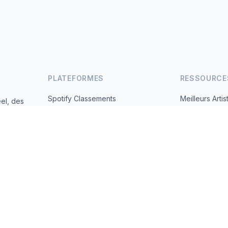
PLATEFORMES
RESSOURCE
Spotify Classements
Meilleurs Artis
el, des
andes
YouTube Classements
Tous les Pays
Tendances
À Propos
Contact
 2026 MusicMetrics. All data sourced from publicly available platform