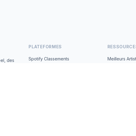
PLATEFORMES
RESSOURCE
Spotify Classements
Meilleurs Artis
el, des
andes
YouTube Classements
Tous les Pays
Tendances
À Propos
Contact
 2026 MusicMetrics. All data sourced from publicly available platform