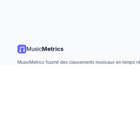
Music
Metrics
MusicMetrics fournit des classements musicaux en temps ré
statistiques de streaming et des analyses de toutes les gr
plateformes. Gratuit, ouvert et mis à jour quotidiennement.
©