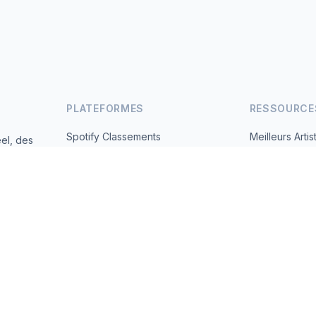
PLATEFORMES
RESSOURCE
Spotify Classements
Meilleurs Artis
el, des
andes
YouTube Classements
Tous les Pays
Tendances
À Propos
Contact
 2026 MusicMetrics. All data sourced from publicly available platform