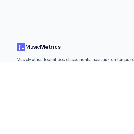
Music
Metrics
MusicMetrics fournit des classements musicaux en temps ré
statistiques de streaming et des analyses de toutes les gr
plateformes. Gratuit, ouvert et mis à jour quotidiennement.
©