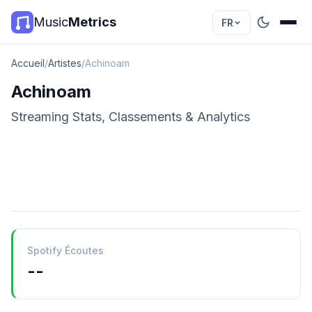
Music
Metrics
FR
Accueil
/
Artistes
/
Achinoam
Achinoam
Streaming Stats, Classements & Analytics
Spotify Écoutes
--