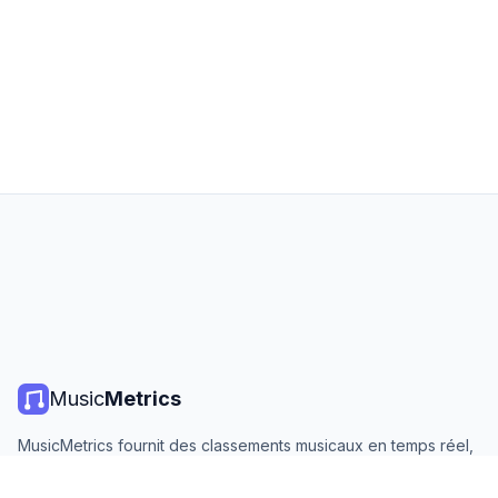
Music
Metrics
MusicMetrics fournit des classements musicaux en temps réel,
des statistiques de streaming et des analyses de toutes les
grandes plateformes. Gratuit, ouvert et mis à jour