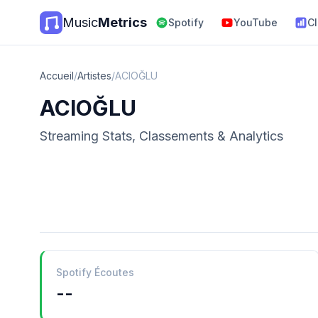
Music
Metrics
Spotify
YouTube
C
Accueil
/
Artistes
/
ACIOĞLU
ACIOĞLU
Streaming Stats, Classements & Analytics
Spotify Écoutes
--