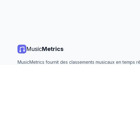
Music
Metrics
MusicMetrics fournit des classements musicaux en temps ré
statistiques de streaming et des analyses de toutes les gr
plateformes. Gratuit, ouvert et mis à jour quotidiennement.
©