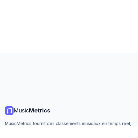
Music
Metrics
MusicMetrics fournit des classements musicaux en temps réel,
des statistiques de streaming et des analyses de toutes les
grandes plateformes. Gratuit, ouvert et mis à jour