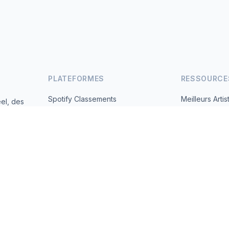
PLATEFORMES
RESSOURCE
Spotify Classements
Meilleurs Artis
el, des
andes
YouTube Classements
Tous les Pays
Tendances
À Propos
Contact
 2026 MusicMetrics. All data sourced from publicly available platform