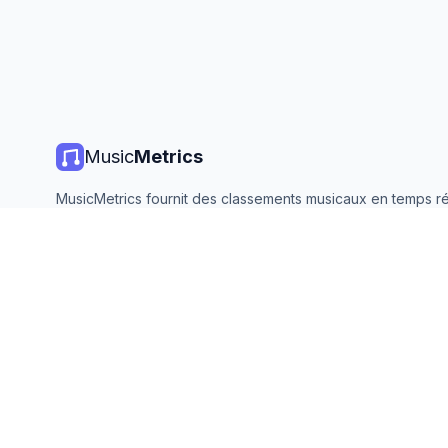
Music
Metrics
MusicMetrics fournit des classements musicaux en temps ré
statistiques de streaming et des analyses de toutes les gr
plateformes. Gratuit, ouvert et mis à jour quotidiennement.
©