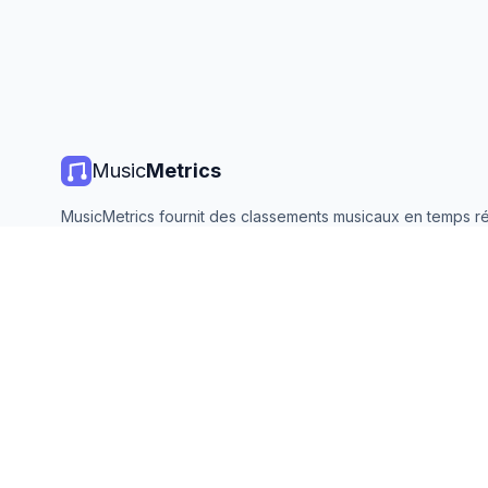
Music
Metrics
MusicMetrics fournit des classements musicaux en temps ré
statistiques de streaming et des analyses de toutes les gr
plateformes. Gratuit, ouvert et mis à jour quotidiennement.
©