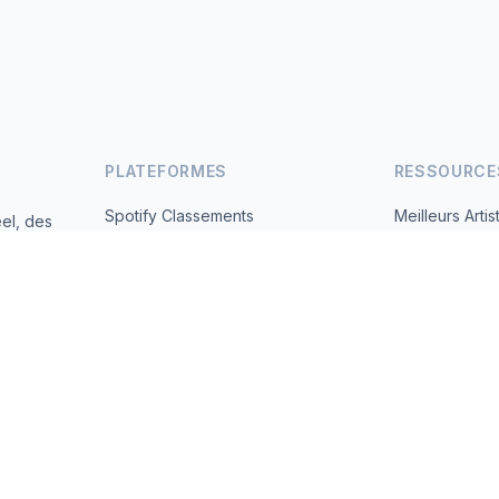
PLATEFORMES
RESSOURCE
Spotify Classements
Meilleurs Artis
el, des
andes
YouTube Classements
Tous les Pays
Tendances
À Propos
Contact
 2026 MusicMetrics. All data sourced from publicly available platform