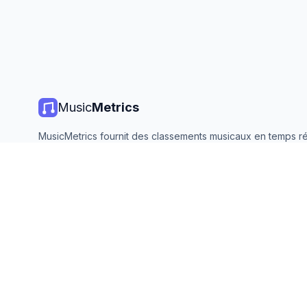
Music
Metrics
MusicMetrics fournit des classements musicaux en temps ré
statistiques de streaming et des analyses de toutes les gr
plateformes. Gratuit, ouvert et mis à jour quotidiennement.
©