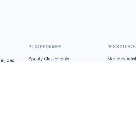
PLATEFORMES
RESSOURCE
Spotify Classements
Meilleurs Artis
el, des
andes
YouTube Classements
Tous les Pays
Tendances
À Propos
Contact
 2026 MusicMetrics. All data sourced from publicly available platform