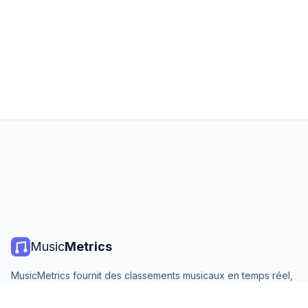
Music
Metrics
MusicMetrics fournit des classements musicaux en temps réel,
des statistiques de streaming et des analyses de toutes les
grandes plateformes. Gratuit, ouvert et mis à jour