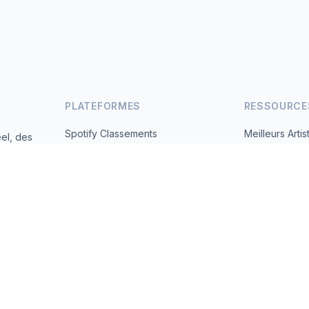
PLATEFORMES
RESSOURCE
Spotify Classements
Meilleurs Artis
el, des
andes
YouTube Classements
Tous les Pays
Tendances
À Propos
Contact
 2026 MusicMetrics. All data sourced from publicly available platform