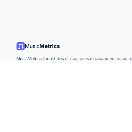
Music
Metrics
MusicMetrics fournit des classements musicaux en temps ré
statistiques de streaming et des analyses de toutes les gr
plateformes. Gratuit, ouvert et mis à jour quotidiennement.
©