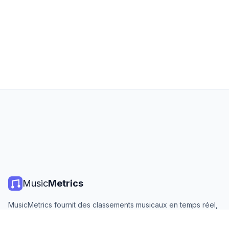
Music
Metrics
MusicMetrics fournit des classements musicaux en temps réel,
des statistiques de streaming et des analyses de toutes les
grandes plateformes. Gratuit, ouvert et mis à jour