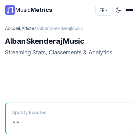
Music
Metrics
FR
Accueil
/
Artistes
/
AlbanSkenderajMusic
AlbanSkenderajMusic
Streaming Stats, Classements & Analytics
Spotify Écoutes
--