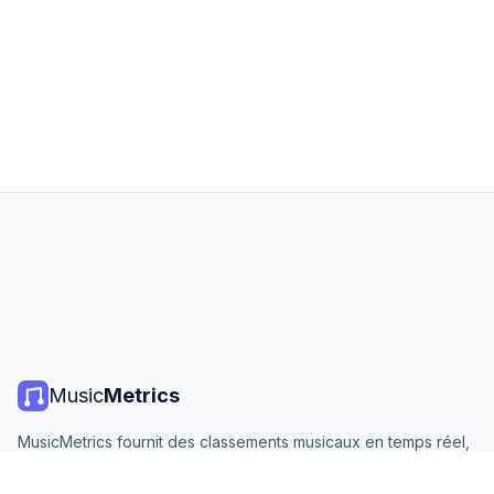
Music
Metrics
MusicMetrics fournit des classements musicaux en temps réel,
des statistiques de streaming et des analyses de toutes les
grandes plateformes. Gratuit, ouvert et mis à jour