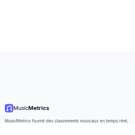
Music
Metrics
MusicMetrics fournit des classements musicaux en temps réel,
des statistiques de streaming et des analyses de toutes les
grandes plateformes. Gratuit, ouvert et mis à jour