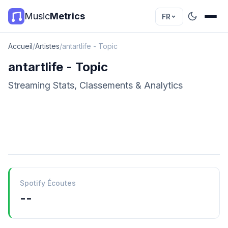
Music
Metrics
FR
Accueil
/
Artistes
/
antartlife - Topic
antartlife - Topic
Streaming Stats, Classements & Analytics
Spotify Écoutes
--