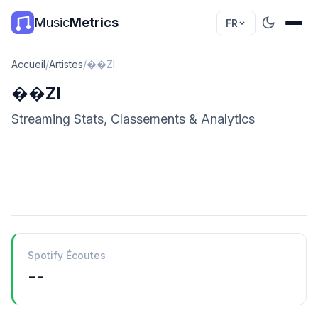
Music
Metrics
FR
Accueil
/
Artistes
/
��ZI
��ZI
Streaming Stats, Classements & Analytics
Spotify Écoutes
--