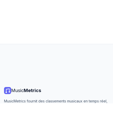
Music
Metrics
MusicMetrics fournit des classements musicaux en temps réel,
des statistiques de streaming et des analyses de toutes les
grandes plateformes. Gratuit, ouvert et mis à jour