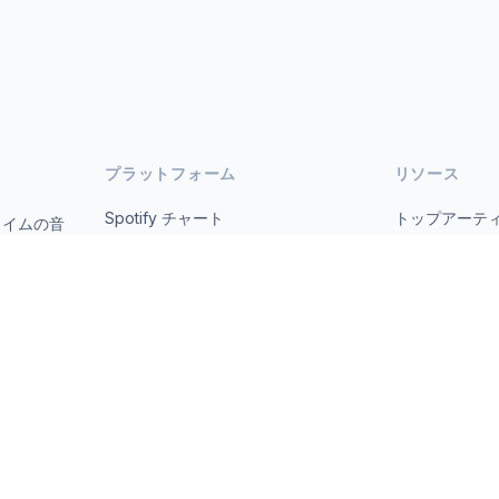
プラットフォーム
リソース
Spotify チャート
トップアーテ
タイムの音
オープ
YouTube チャート
すべての国
トレンド
について
お問い合わせ
 2026 MusicMetrics. All data sourced from publicly available platform