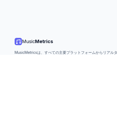
Music
Metrics
MusicMetricsは、すべての主要プラットフォームからリアル
楽チャート、ストリーミング統計、分析を提供します。無料、
ン、毎日更新。
©