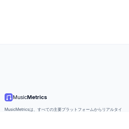
Music
Metrics
MusicMetricsは、すべての主要プラットフォームからリアルタイ
ムの音楽チャート、ストリーミング統計、分析を提供します。無
料、オープン、毎日更新。