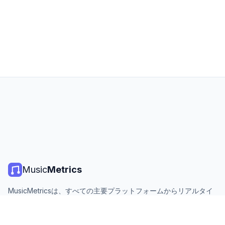
Music
Metrics
MusicMetricsは、すべての主要プラットフォームからリアルタイ
ムの音楽チャート、ストリーミング統計、分析を提供します。無
料、オープン、毎日更新。