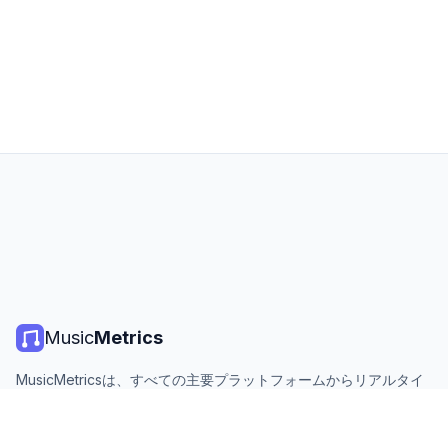
Music
Metrics
MusicMetricsは、すべての主要プラットフォームからリアルタイ
ムの音楽チャート、ストリーミング統計、分析を提供します。無
料、オープン、毎日更新。