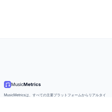
Music
Metrics
MusicMetricsは、すべての主要プラットフォームからリアルタイ
ムの音楽チャート、ストリーミング統計、分析を提供します。無
料、オープン、毎日更新。