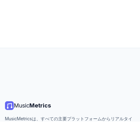
Music
Metrics
MusicMetricsは、すべての主要プラットフォームからリアルタイ
ムの音楽チャート、ストリーミング統計、分析を提供します。無
料、オープン、毎日更新。