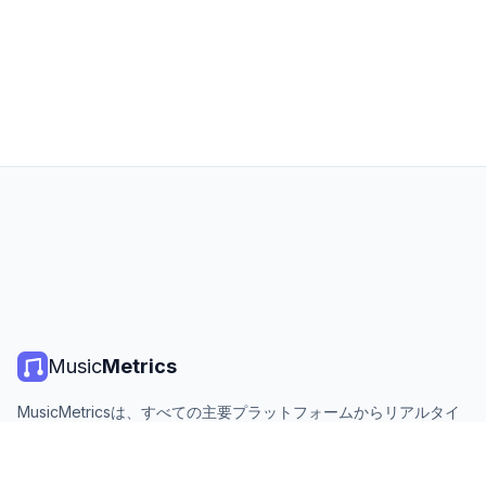
Music
Metrics
MusicMetricsは、すべての主要プラットフォームからリアルタイ
ムの音楽チャート、ストリーミング統計、分析を提供します。無
料、オープン、毎日更新。