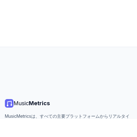
Music
Metrics
MusicMetricsは、すべての主要プラットフォームからリアルタイ
ムの音楽チャート、ストリーミング統計、分析を提供します。無
料、オープン、毎日更新。