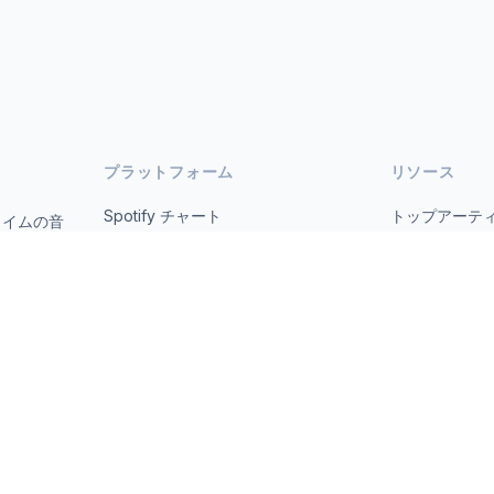
プラットフォーム
リソース
Spotify チャート
トップアーテ
タイムの音
オープ
YouTube チャート
すべての国
トレンド
について
お問い合わせ
 2026 MusicMetrics. All data sourced from publicly available platform