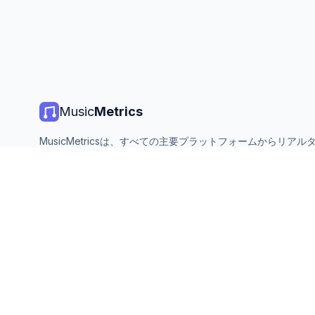
Music
Metrics
MusicMetricsは、すべての主要プラットフォームからリアル
楽チャート、ストリーミング統計、分析を提供します。無料、
ン、毎日更新。
©